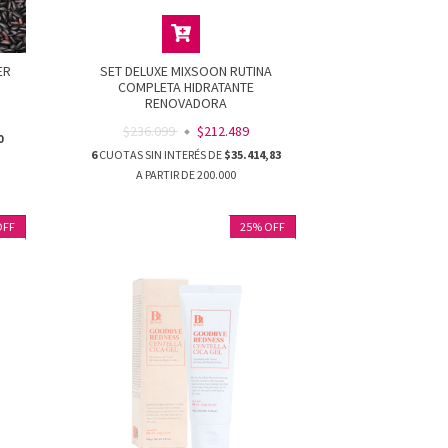
ER
SET DELUXE MIXSOON RUTINA
COMPLETA HIDRATANTE
RENOVADORA
$236.099
$212.489
0
6
CUOTAS SIN INTERÉS DE
$35.414,83
OFF
25
%
OFF