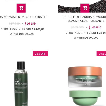
SRX - MASTER PATCH ORIGINAL FIT
SET DELUXE HARUHARU WOND
BLACK RICE ANTIOXIDANTE
$17.999
$16.199
$165.600
$149.040
6
CUOTAS SIN INTERÉS DE
$2.699,83
6
CUOTAS SIN INTERÉS DE
$24.84
25
%
OFF
20
%