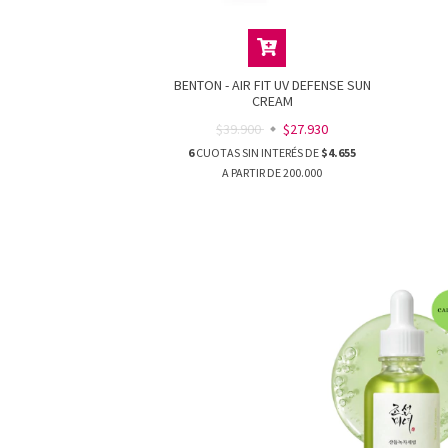
BENTON - AIR FIT UV DEFENSE SUN
CREAM
$39.900
$27.930
6
CUOTAS SIN INTERÉS DE
$4.655