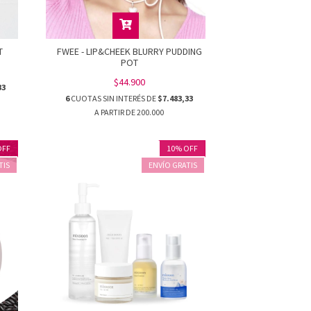
T
FWEE - LIP&CHEEK BLURRY PUDDING
POT
$44.900
33
6
CUOTAS SIN INTERÉS DE
$7.483,33
OFF
10
%
OFF
TIS
ENVÍO GRATIS