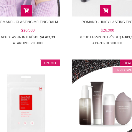
OMAND - GLASTING MELTING BALM
ROMAND - JUICY LASTING TIN
$26.900
$26.900
6
CUOTAS SIN INTERÉS DE
$4.483,33
6
CUOTAS SIN INTERÉS DE
$4.483,
10
%
OFF
10
%
ENVÍO GRA