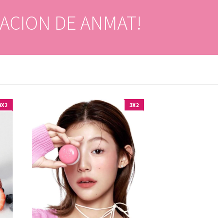
ACION DE ANMAT!
3X2
3X2