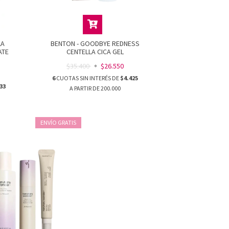
LA
BENTON - GOODBYE REDNESS
ATE
CENTELLA CICA GEL
)
$35.400
$26.550
6
CUOTAS SIN INTERÉS DE
$4.425
33
ENVÍO GRATIS