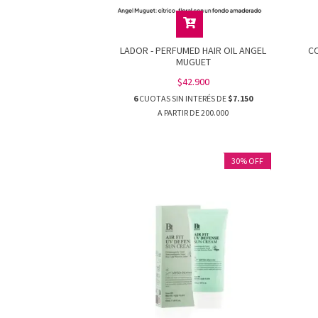
LADOR - PERFUMED HAIR OIL ANGEL
CO
MUGUET
$42.900
6
CUOTAS SIN INTERÉS DE
$7.150
30
%
OFF