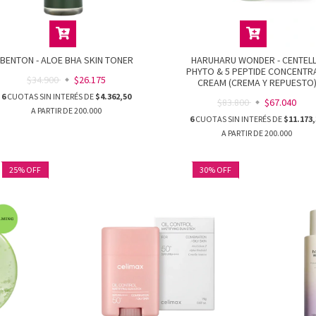
BENTON - ALOE BHA SKIN TONER
HARUHARU WONDER - CENTEL
PHYTO & 5 PEPTIDE CONCENTR
$34.900
$26.175
CREAM (CREMA Y REPUESTO
6
CUOTAS SIN INTERÉS DE
$4.362,50
$83.800
$67.040
6
CUOTAS SIN INTERÉS DE
$11.173,
25
%
OFF
30
%
OFF