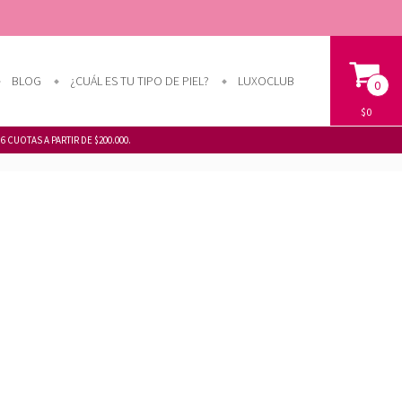
BLOG
¿CUÁL ES TU TIPO DE PIEL?
LUXOCLUB
0
$0
 CUOTAS A PARTIR DE $200.000.