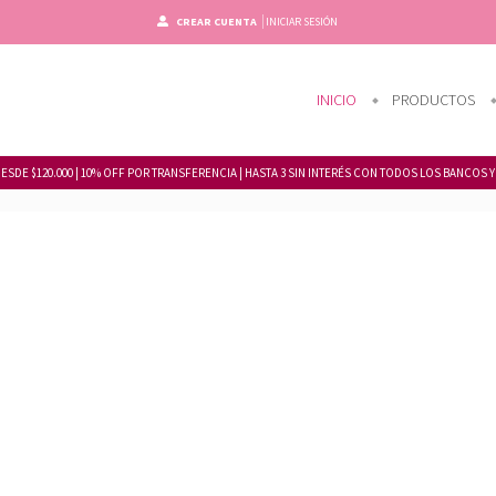
CREAR CUENTA
INICIAR SESIÓN
INICIO
PRODUCTOS
DESDE $120.000 | 10% OFF POR TRANSFERENCIA | HASTA 3 SIN INTERÉS CON TODOS LOS BANCOS Y 6