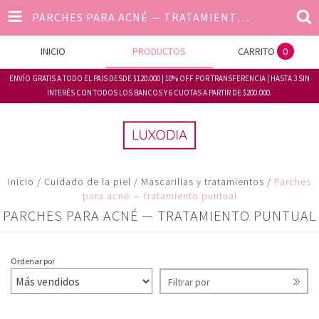
PARCHES PARA ACNÉ — TRATAMIENTO PUNTUAL
INICIO
PRODUCTOS
CARRITO
0
ENVÍO GRATIS A TODO EL PAIS DESDE $120.000 | 10% OFF POR TRANSFERENCIA | HASTA 3 SIN
INTERÉS CON TODOS LOS BANCOS Y 6 CUOTAS A PARTIR DE $200.000.
Inicio
/
Cuidado de la piel
/
Mascarillas y tratamientos
/
Parches
para acné — tratamiento puntual
PARCHES PARA ACNÉ — TRATAMIENTO PUNTUAL
Ordenar por
Filtrar por