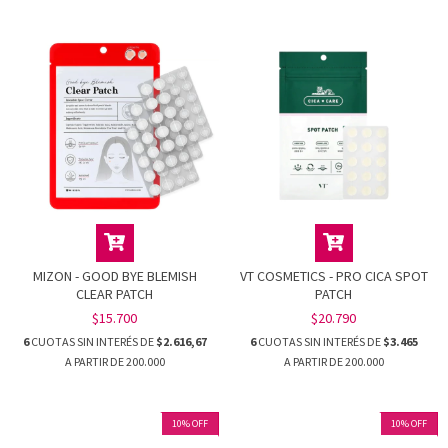
MIZON - GOOD BYE BLEMISH
VT COSMETICS - PRO CICA SPOT
CLEAR PATCH
PATCH
$15.700
$20.790
6
CUOTAS SIN INTERÉS DE
$2.616,67
6
CUOTAS SIN INTERÉS DE
$3.465
10
%
OFF
10
%
OFF