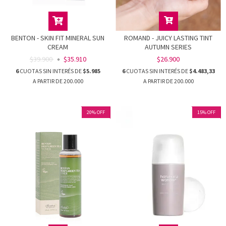
BENTON - SKIN FIT MINERAL SUN
ROMAND - JUICY LASTING TINT
CREAM
AUTUMN SERIES
$39.900
$35.910
$26.900
6
CUOTAS SIN INTERÉS DE
$5.985
6
CUOTAS SIN INTERÉS DE
$4.483,33
20
%
OFF
15
%
OFF