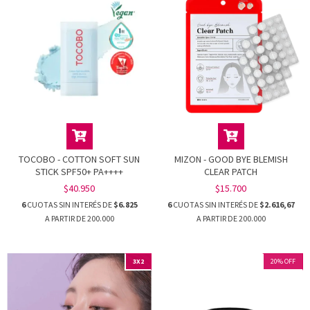
TOCOBO - COTTON SOFT SUN
MIZON - GOOD BYE BLEMISH
STICK SPF50+ PA++++
CLEAR PATCH
$40.950
$15.700
6
CUOTAS SIN INTERÉS DE
$6.825
6
CUOTAS SIN INTERÉS DE
$2.616,67
3X2
20
%
OFF