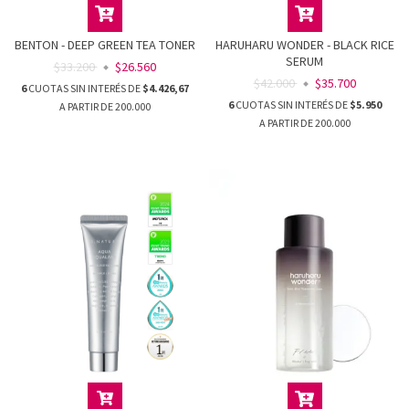
BENTON - DEEP GREEN TEA TONER
HARUHARU WONDER - BLACK RICE
SERUM
$33.200
$26.560
$42.000
$35.700
6
CUOTAS SIN INTERÉS DE
$4.426,67
6
CUOTAS SIN INTERÉS DE
$5.950