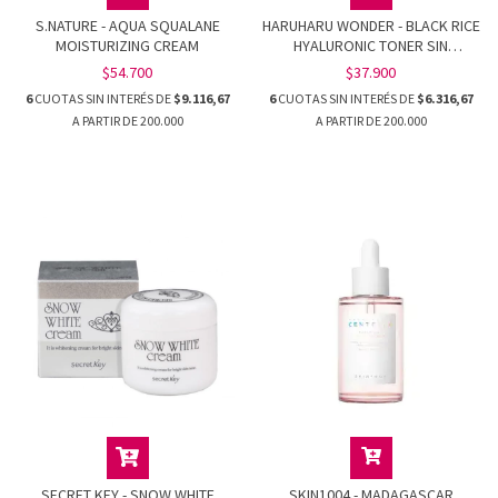
S.NATURE - AQUA SQUALANE
HARUHARU WONDER - BLACK RICE
MOISTURIZING CREAM
HYALURONIC TONER SIN
FRAGANCIA
$54.700
$37.900
6
CUOTAS SIN INTERÉS DE
$9.116,67
6
CUOTAS SIN INTERÉS DE
$6.316,67
SECRET KEY - SNOW WHITE
SKIN1004 - MADAGASCAR