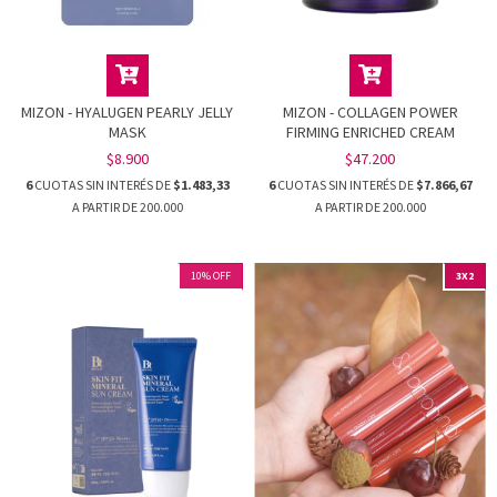
MIZON - HYALUGEN PEARLY JELLY
MIZON - COLLAGEN POWER
MASK
FIRMING ENRICHED CREAM
$8.900
$47.200
6
CUOTAS SIN INTERÉS DE
$1.483,33
6
CUOTAS SIN INTERÉS DE
$7.866,67
10
%
OFF
3X2