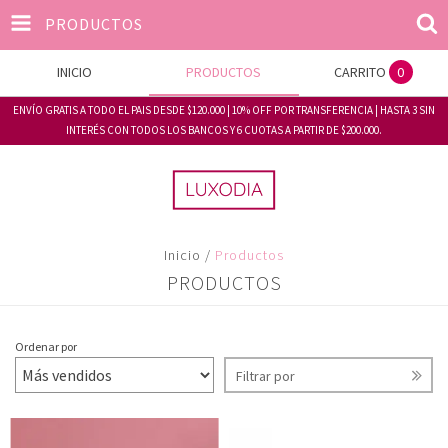
PRODUCTOS
INICIO
PRODUCTOS
CARRITO
0
ENVÍO GRATIS A TODO EL PAIS DESDE $120.000 | 10% OFF POR TRANSFERENCIA | HASTA 3 SIN
INTERÉS CON TODOS LOS BANCOS Y 6 CUOTAS A PARTIR DE $200.000.
Inicio
/
Productos
PRODUCTOS
Ordenar por
Filtrar por