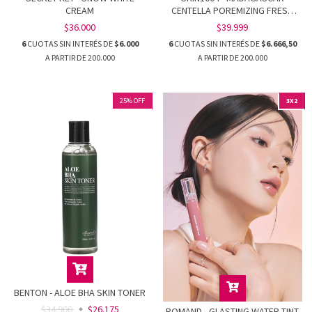
CREAM
CENTELLA POREMIZING FRESH
AMPOULE
$36.000
$39.999
6
CUOTAS SIN INTERÉS DE
$6.000
6
CUOTAS SIN INTERÉS DE
$6.666,50
25
%
OFF
3X2
BENTON - ALOE BHA SKIN TONER
$34.900
$26.175
ROMAND - GLASTING WATER TINT