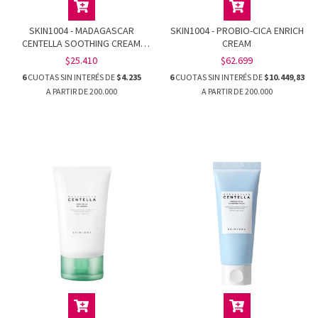
SKIN1004 - MADAGASCAR
SKIN1004 - PROBIO-CICA ENRICH
CENTELLA SOOTHING CREAM
CREAM
TRAVEL SIZE
$25.410
$62.699
6
CUOTAS SIN INTERÉS DE
$4.235
6
CUOTAS SIN INTERÉS DE
$10.449,83