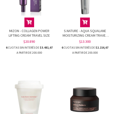
MIZON - COLLAGEN POWER
S.NATURE - AQUA SQUALANE
LIFTING CREAM TRAVEL SIZE
MOISTURIZING CREAM TRAVEL
SIZE
$20.890
$13.300
6
CUOTAS SIN INTERÉS DE
$3.481,67
6
CUOTAS SIN INTERÉS DE
$2.216,67