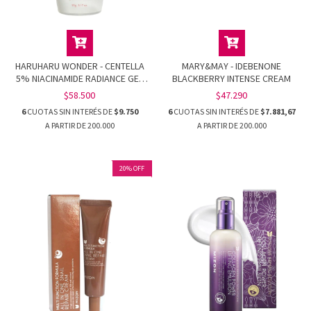
HARUHARU WONDER - CENTELLA
MARY&MAY - IDEBENONE
5% NIACINAMIDE RADIANCE GEL
BLACKBERRY INTENSE CREAM
CREAM
$58.500
$47.290
6
CUOTAS SIN INTERÉS DE
$9.750
6
CUOTAS SIN INTERÉS DE
$7.881,67
20
%
OFF