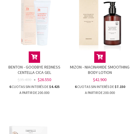
BENTON - GOODBYE REDNESS
MIZON - NIACINAMIDE SMOOTHING
CENTELLA CICA GEL
BODY LOTION
$35.400
$26.550
$42.900
6
CUOTAS SIN INTERÉS DE
$4.425
6
CUOTAS SIN INTERÉS DE
$7.150