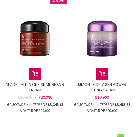
20
%
OFF
MIZON - ALL IN ONE SNAIL REPAIR
MIZON - COLLAGEN POWER
CREAM
LIFTING CREAM
$25.100
$20.080
$20.900
6
CUOTAS SIN INTERÉS DE
$3.346,67
6
CUOTAS SIN INTERÉS DE
$3.483,33