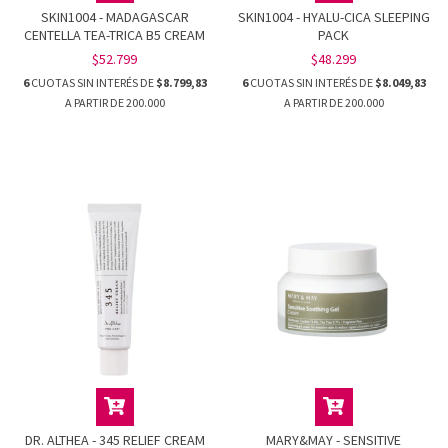
SKIN1004 - MADAGASCAR
SKIN1004 - HYALU-CICA SLEEPING
CENTELLA TEA-TRICA B5 CREAM
PACK
$52.799
$48.299
6
CUOTAS SIN INTERÉS DE
$8.799,83
6
CUOTAS SIN INTERÉS DE
$8.049,83
DR. ALTHEA - 345 RELIEF CREAM
MARY&MAY - SENSITIVE