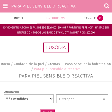
PARA PIEL SENSIBLE O REACTIVA
INICIO
PRODUCTOS
CARRITO
0
ENVÍO GRATIS A TODO EL PAIS DESDE $120.000 | 10% OFF POR TRANSFERENCIA | HASTA 3 SIN
INTERÉS CON TODOS LOS BANCOS Y 6 CUOTAS A PARTIR DE $200.000.
Inicio
/
Cuidado de la piel
/
Cremas — Paso 5: sellar la hidratación
/
Para piel sensible o reactiva
PARA PIEL SENSIBLE O REACTIVA
Ordenar por
Filtrar por