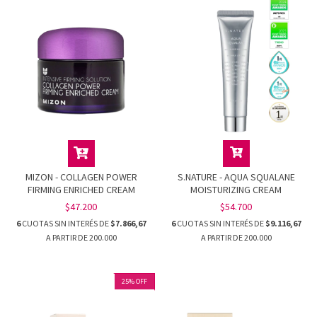
MIZON - COLLAGEN POWER
S.NATURE - AQUA SQUALANE
FIRMING ENRICHED CREAM
MOISTURIZING CREAM
$47.200
$54.700
6
CUOTAS SIN INTERÉS DE
$7.866,67
6
CUOTAS SIN INTERÉS DE
$9.116,67
25
%
OFF