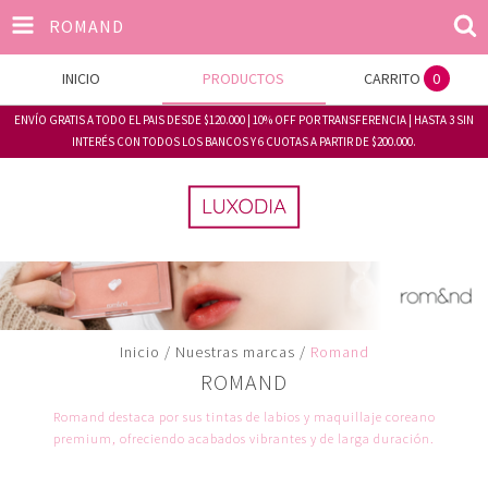
ROMAND
INICIO
PRODUCTOS
CARRITO
0
ENVÍO GRATIS A TODO EL PAIS DESDE $120.000 | 10% OFF POR TRANSFERENCIA | HASTA 3 SIN
INTERÉS CON TODOS LOS BANCOS Y 6 CUOTAS A PARTIR DE $200.000.
Inicio
/
Nuestras marcas
/
Romand
ROMAND
Romand destaca por sus tintas de labios y maquillaje coreano
premium, ofreciendo acabados vibrantes y de larga duración.