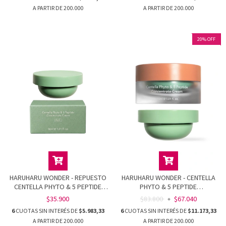
20
%
OFF
HARUHARU WONDER - REPUESTO
HARUHARU WONDER - CENTELLA
CENTELLA PHYTO & 5 PEPTIDE
PHYTO & 5 PEPTIDE
CONCENTRATE CREAM
CONCENTRATE CREAM (CREMA Y
$35.900
$83.800
$67.040
REPUESTO)
6
CUOTAS SIN INTERÉS DE
$5.983,33
6
CUOTAS SIN INTERÉS DE
$11.173,33