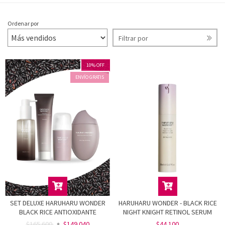
Ordenar por
Filtrar por
10
%
OFF
ENVÍO GRATIS
SET DELUXE HARUHARU WONDER
HARUHARU WONDER - BLACK RICE
BLACK RICE ANTIOXIDANTE
NIGHT KNIGHT RETINOL SERUM
$165.600
$149.040
$44.100