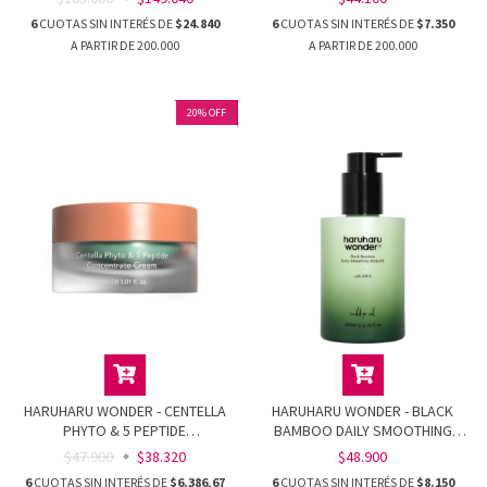
6
CUOTAS SIN INTERÉS DE
$24.840
6
CUOTAS SIN INTERÉS DE
$7.350
20
%
OFF
HARUHARU WONDER - CENTELLA
HARUHARU WONDER - BLACK
PHYTO & 5 PEPTIDE
BAMBOO DAILY SMOOTHING
CONCENTRATE CREAM
BODY OIL
$47.900
$38.320
$48.900
6
CUOTAS SIN INTERÉS DE
$6.386,67
6
CUOTAS SIN INTERÉS DE
$8.150