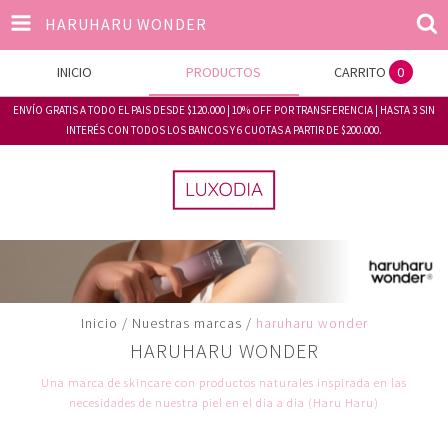
HARUHARU WONDER
INICIO
PRODUCTOS
CARRITO
0
ENVÍO GRATIS A TODO EL PAIS DESDE $120.000 | 10% OFF POR TRANSFERENCIA | HASTA 3 SIN
INTERÉS CON TODOS LOS BANCOS Y 6 CUOTAS A PARTIR DE $200.000.
Inicio
/
Nuestras marcas
/
haruharu wonder
HARUHARU WONDER
Una marca de skincare con productos naturales inspirada en las
necesidades de nuestra piel en el dia a dia (Haru Haru)