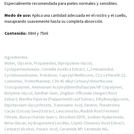
Especialmente recomendada para pieles normales y sensibles.
Modo de uso:
Aplica una cantidad adecuada en el rostro y el cuello,
masajeando suavemente hasta su completa absorción.
Contenido:
30ml y 75ml
Ingredientes:
Water, Glycerin, Propanediol, Dipropylene Glycol,
Cyclopentasiloxane, Centella Asiatica Extract, 1,2-Hexanediol,
Cyclohexasiloxane, Trehalose, Caprylyl Methicone, C12-14 Pareth-12,
Carbomer, Tromethamine, C30-45 Alkyl Cetearyl Dimethicone
Crosspolymer, Ammonium Acryloyldimethyltaurate/VP Copolymer,
Butylene Glycol, Xanthan Gum, Zingiber Officinale (Ginger) Root
Extract, Mentha Piperita (Peppermint) Leaf Extract, Ethylhexylglycerin,
Dipotassium Glycyrrhizate, Tranexamic Acid, Dextrin, Theobroma
Cacao (Cocoa) Seed Extract, Leuconostoc/Radish Root Ferment
Filtrate, Biosaccharide Gum-1, Disodium EDTA, Sodium Hyaluronate,
Beta-Glucan, Hydrogenated Lecithin, Coptis Chinensis Root Extract,
Cetearyl Alcohol, Stearic Acid, Ceramide NP, Ceramide NG,