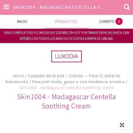
SKIN1004 - MADAGASCAR CENTELLA SOOTHING CREAM
INICIO
PRODUCTOS
CARRITO
0
ENVÍO GRATIS A TODO EL PAIS DESDE $120.000 | 10% OFF POR TRANSFERENCIA | HASTA 3 SIN
INTERÉS CON TODOS LOS BANCOS Y 6 CUOTAS A PARTIR DE $200.000.
Inicio
/
Cuidado de la piel
/
Cremas — Paso 5: sellar la
hidratación
/
Para piel mixta, grasa o con tendencia acneica
/
Skin1004 - Madagascar Centella Soothing Cream
Skin1004 - Madagascar Centella
Soothing Cream