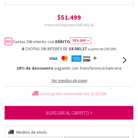
$51.499
Precio sin impuestos
$42.561,16
Cuotas SIN interés con
DÉBITO
6
CUOTAS SIN INTERÉS DE
$8.583,17
10% de descuento
pagando con Transferencia bancaria
Ver medios de pago
Envío gratis
superando los
$120.000
Entregas para el CP:
Medios de envío
CAMBIAR CP