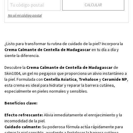
CALCULAR
No sé mi código postal
¿Listo para transformar tu rutina de cuidado de la piel? Incorpora la
Crema Calmante de Centella de Madagascar
en tu día a día y
siente la diferencia.
Descubre la
Crema Calmante de Centella de Madagascar
de
Skin1004, un gel no pegajoso que proporciona un alivio instantáneo a
la piel. Formulada con
Centella Asiatica
,
Trehalose
y
Ceramide NP
,
esta crema es ideal para hidratar y reparar la barrera cutánea,
especialmente en pieles normales y sensibles.
Beneficios clave:
Efecto refrescante:
Alivia inmediatamente el enrojecimiento y la
incomodidad de la piel.
Cuidado calmante:
Su poderosa fórmula actúa rápidamente para
calmar la piel sensible, ayudando a fortalecer la barrera cutánea.